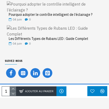
Pourquoi adopter le contrôle intelligent de l’éclairage ?
04
juin
0
Les Différents Types de Rubans LED : Guide Complet
04
juin
0
SUIVEZ-NOUS
COPYRIGHT © 2025, AXENT LED, TOUS DROITS RÉSERVÉS
AJOUTER AU PANIER