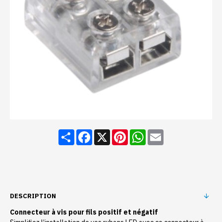
Share
Facebook
X
Pinterest
WhatsApp
Email
DESCRIPTION
Connecteur à vis pour fils positif et négatif