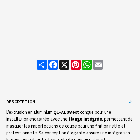
Share
Facebook
X
Pinterest
WhatsApp
Email
DESCRIPTION
L’extrusion en aluminium
QL-AL08
est conçue pour une
installation encastrée avec une
flange intégrée
, permettant de
masquer les imperfections de coupe pour une finition nette et
professionnelle. Sa conception élégante assure une intégration
harmonieuse dans le gypse, idéale pour un éclairage