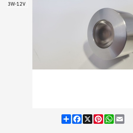
Share
Facebook
X
Pinterest
WhatsA
Ema