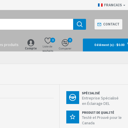
FRANCAIS
CONTACT
0
0
es produits
0 élément (s) - $0.00
Liste de
Compte
Comparer
souhaits
SPÉCIALISÉ
Entreprise Spécialisé
en Éclairage DEL
PRODUIT DE QUALITÉ
Testé et Prouvé pour le
Canada