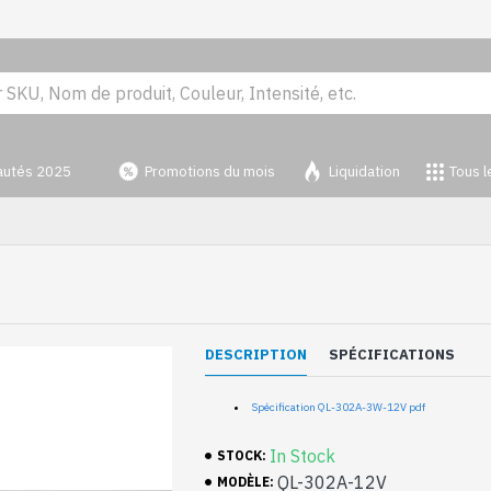
autés 2025
Promotions du mois
Liquidation
Tous l
DESCRIPTION
SPÉCIFICATIONS
Spécification QL-302A-3W-12V pdf
In Stock
STOCK:
QL-302A-12V
MODÈLE: