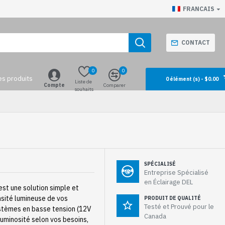
FRANCAIS
CONTACT
0
0
es produits
0 élément (s) - $0.00
Liste de
Compte
Comparer
souhaits
SPÉCIALISÉ
Entreprise Spécialisé
en Éclairage DEL
est une solution simple et
nsité lumineuse de vos
PRODUIT DE QUALITÉ
Testé et Prouvé pour le
ystèmes en basse tension (12V
Canada
 luminosité selon vos besoins,