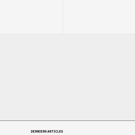
Fut - LS2 Contrôleur 5 en 1
Ajouter au panier
DERNIERS ARTICLES