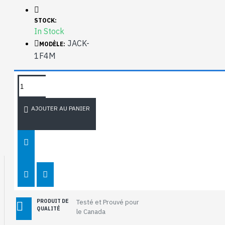
STOCK:
In Stock
JACK-
MODÈLE:
1F4M
DEMANDEZ PLUS
D'INFORMATION
AJOUTER AU PANIER
CHARTE DES
TEMPÉRATURES
SPÉCIALISÉ
Entreprise Spécialisé
en Éclairage DEL
PRODUIT DE
Testé et Prouvé pour
QUALITÉ
le Canada