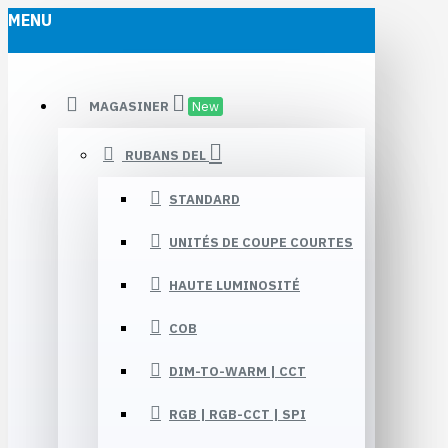
MENU
MAGASINER
New
RUBANS DEL
STANDARD
UNITÉS DE COUPE COURTES
HAUTE LUMINOSITÉ
COB
DIM-TO-WARM | CCT
RGB | RGB-CCT | SPI