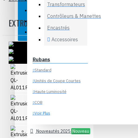
Transformateurs
Transformateurs
Contrôleurs et Manettes
Contrôleurs & Manettes
EXTRUSION QL-AL011R
Encastrés
Encastrés
Liquidation
Accessoires
Rubans
Standard
Unités de Coupe Courtes
Haute Luminosité
COB
Voir Plus
Extrusions
Nouveautés 2025
Nouveau