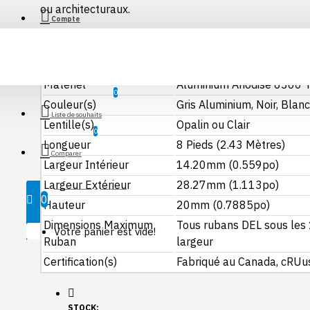
ou architecturaux.
Manettes
Compte
TÉLÉCHARGEMENT
Répéteurs
Fiche Technique | QL-AL011R
Détecteurs de Mouvement
SPÉCIFICATIONS PROFILÉS DEL
Matériel
Aluminium Anodisé 6360 
Voir Plus
0
Couleur(s)
Gris Aluminium, Noir, Blanc
Liste de souhaits
Encastrés
Lentille(s)
Opalin ou Clair
0
Longueur
8 Pieds (2.43 Mètres)
Encastrés de plafond
Comparer
Largeur Intérieur
14.20mm (0.559po)
Encastrés de Cabinet
Largeur Extérieur
28.27mm (1.113po)
0 élément (s) - $0.00
Lumière de sol en Acier Inoxidable
0
Hauteur
20mm (0.7885po)
Encastré d'escalier
Dimensions Maximum
Tous rubans DEL sous le
Votre panier est vide!
Ruban
largeur
Certification(s)
Fabriqué au Canada, cRUu
STOCK: