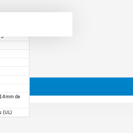
T5
s 14mm de
s (UL)