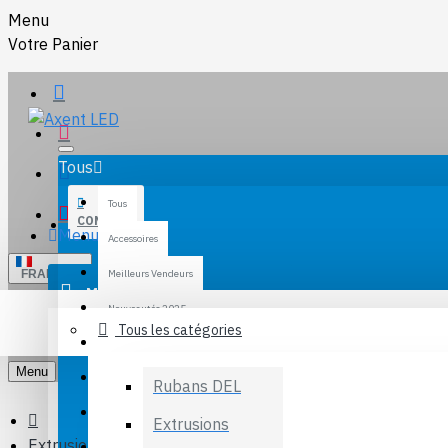
Menu
Votre Panier
Tous
Tous
CONTACT
Menu
Accessoires
FRANCAIS
Meilleurs Vendeurs
Magasiner
SE CONNECTER
Nouveautés 2025
S'INSCRIRE
Tous les catégories
Promotions du Mois
Menu
Rubans
Rubans DEL
Extrusions
Extrusions
Extrusion QL-AL011R