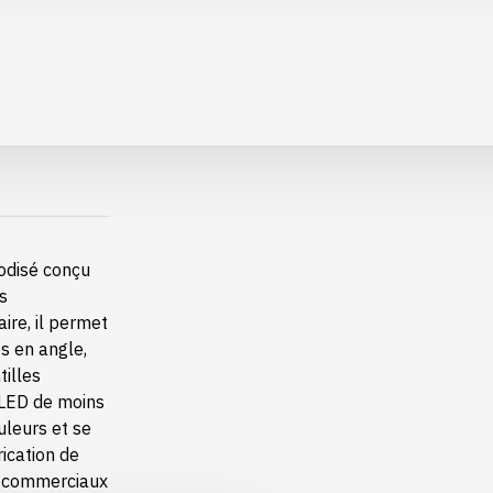
odisé conçu
os
ire, il permet
s en angle,
tilles
 LED de moins
uleurs et se
ication de
s, commerciaux