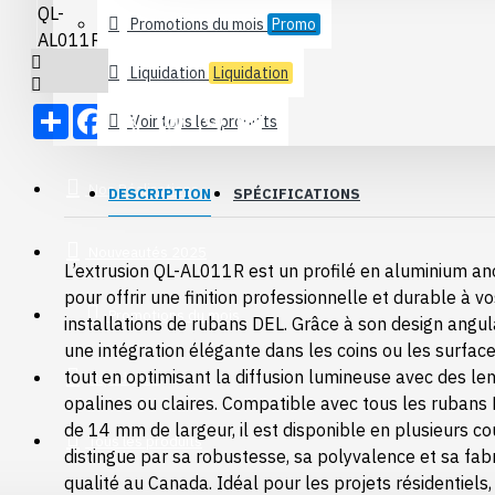
Surface
Promotions du mois
Promo
Encastrable
Liquidation
Liquidation
Gypse
Share
Facebook
X
Pinterest
WhatsApp
Email
Accessoires
Voir tous les produits
Transformateurs
Nos Réalisations
DESCRIPTION
SPÉCIFICATIONS
Transfo + Gradateur
12V - Non Gradable
Nouveautés 2025
L’extrusion QL-AL011R est un profilé en aluminium an
24V - Non Gradable
pour offrir une finition professionnelle et durable à v
Promotions du mois
installations de rubans DEL. Grâce à son design angula
12V - Gradable
une intégration élégante dans les coins ou les surface
Voir Plus
tout en optimisant la diffusion lumineuse avec des len
Liquidation
opalines ou claires. Compatible avec tous les rubans
Contrôleurs et
de 14 mm de largeur, il est disponible en plusieurs co
Tous les produits
Manettes
distingue par sa robustesse, sa polyvalence et sa fabr
qualité au Canada. Idéal pour les projets résidentiel
Contrôleurs